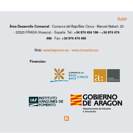
Subir
Área Desarrollo Comarcal
· Comarca del Bajo/Baix Cinca - Manuel Alabart, 23
- 22520 FRAGA (Huesca) - España Tel.:
+34 974 454 196 - +34 974 474
496
· Fax:
+34 974 474 495
Web:
www.bajocinca.es
-
www.cincactiva.es
Financian: