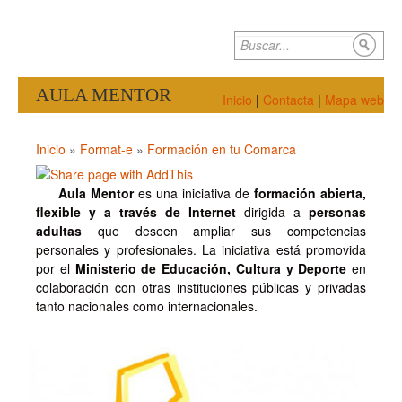
Pasar al contenido principal
Bu
Formulario de
búsqueda
AULA MENTOR
Inicio
|
Contacta
|
Mapa web
Inicio
»
Format-e
»
Formación en tu Comarca
Se encuentra usted aquí
Aula Mentor
es una iniciativa de
formación abierta,
flexible y a través de Internet
dirigida a
personas
adultas
que deseen ampliar sus competencias
personales y profesionales. La iniciativa está promovida
por el
Ministerio de Educación, Cultura y Deporte
en
colaboración con otras instituciones públicas y privadas
tanto nacionales como internacionales.